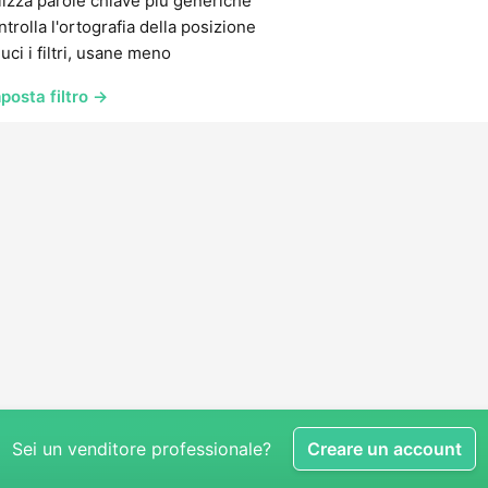
lizza parole chiave più generiche
trolla l'ortografia della posizione
uci i filtri, usane meno
posta filtro →
Sei un venditore professionale?
Creare un account