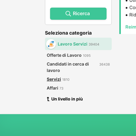
Uti
Con
Ricerca
Rid
Reim
Seleziona categoria
Lavoro Servizi
39404
Offerte di Lavoro
1095
Candidati in cerca di
36438
lavoro
Servizi
1810
Affari
73
Un livello in più