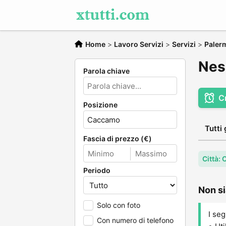
Home
>
Lavoro Servizi
>
Servizi
>
Paler
Nes
Parola chiave
C
Posizione
Tutti 
Fascia di prezzo (€)
Città:
Periodo
Non si
Solo con foto
I seg
Con numero di telefono