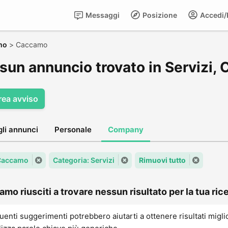
Messaggi
Posizione
Accedi/R
mo
>
Caccamo
sun annuncio trovato in Servizi,
rea avviso
gli annunci
Personale
Company
 Caccamo
Categoria: Servizi
Rimuovi tutto
amo riusciti a trovare nessun risultato per la tua rice
uenti suggerimenti potrebbero aiutarti a ottenere risultati migli