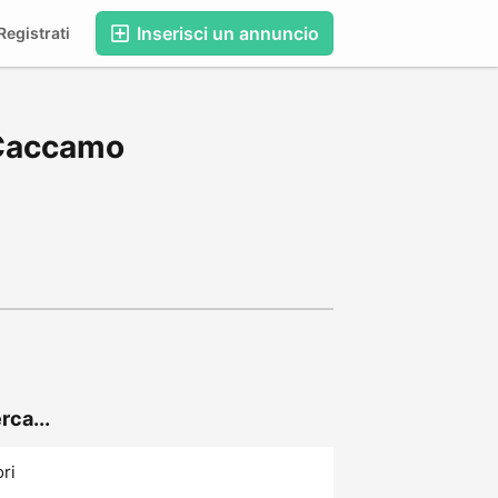
Inserisci un annuncio
egistrati
 Caccamo
rca...
ori