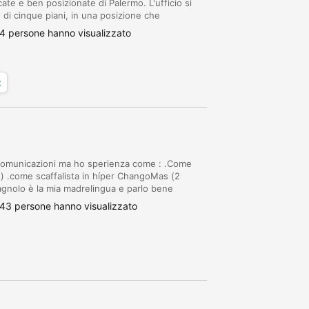
cate e ben posizionate di Palermo. L'ufficio si
di cinque piani, in una posizione che
mobile è libero al rogito e si presenta ...
4 persone hanno visualizzato
x
n comunicazioni ma ho sperienza come : .Come
) .come scaffalista in híper ChangoMas (2
pagnolo è la mia madrelingua e parlo bene
 sono automunito
43 persone hanno visualizzato