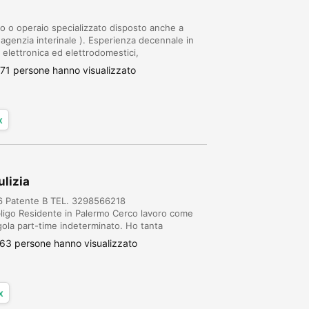
 o operaio specializzato disposto anche a
 agenzia interinale ). Esperienza decennale in
 elettronica ed elettrodomestici,
pecializzato pulizie, biancheria e logistica per i
71 persone hanno visualizzato
x
ulizia
66 Patente B TEL. 3298566218
ligo Residente in Palermo Cerco lavoro come
gola part-time indeterminato. Ho tanta
zie. ESPERIENZE PROFESSIONALI: Ho lavorato
63 persone hanno visualizzato
x