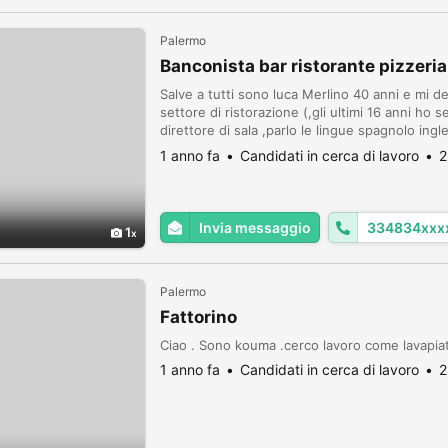
Palermo
Banconista bar ristorante pizzeria
Salve a tutti sono luca Merlino 40 anni e mi d
settore di ristorazione (,gli ultimi 16 anni ho
direttore di sala ,parlo le lingue spagnolo in
Palermo , ho lavorato a Barcellona,Nizza , Marsi
1 anno fa
Candidati in cerca di lavoro
2
Invia messaggio
334834xxx
1
Palermo
Fattorino
Ciao . Sono kouma .cerco lavoro come lavapi
1 anno fa
Candidati in cerca di lavoro
2