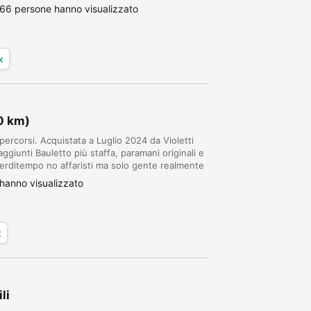
gazzo tutto fare
66 persone hanno visualizzato
x
0 km)
ercorsi. Acquistata a Luglio 2024 da Violetti
iunti Bauletto più staffa, paramani originali e
erditempo no affaristi ma solo gente realmente
PROPONIBILI.
hanno visualizzato
x
li