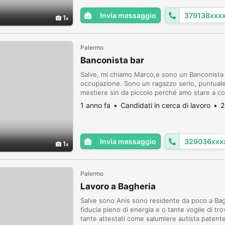
Invia messaggio
379138xxx
1
Palermo
Banconista bar
Salve, mi chiamo Marco,e sono un Banconista B
occupazione. Sono un ragazzo serio, puntual
mestiere sin da piccolo perché amo stare a c
cose nuove in questo settore. Spero in un vost
1 anno fa
Candidati in cerca di lavoro
2
Invia messaggio
329036xxx
1
Palermo
Lavoro a Bagheria
Salve sono Anis sono residente da poco a Bag
fiducia pieno di energia e o tante voglie di t
tante attestati come salumiere autista patente