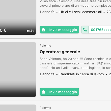
Villabianca - Sampolo, una delle aree più ricer
trova al primo piano di un moderno complesso 
garantisce ottima visibilità e accessibilità. L'im
1 anno fa
Uffici e Locali commerciali
28
Invia messaggio
091765xxx
0 €
4
Palermo
Operatore genérale
Sono Valentín, ho 20 anni !!! Sono tecnico i
cassiere di supermercato in walmart SA(1anno
anno) .Ho un livello avanzato di inglese, lo s
l'italiano .Sto cercando lavoro a Torino .Non
1 anno fa
Candidati in cerca di lavoro
2
Invia messaggio
Palermo