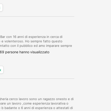
x
ar con 16 anni di esperienza in cerca di
e e volenteroso. Ho sempre fatto questo
ontatto con il pubblico ed amo imparare sempre
ro contatto. Cordiali saluti
69 persone hanno visualizzato
x
heria cerco lavoro sono un ragazzo onesto e di
rovare un lavoro ,come esperienza lavorativa o
 b badante o 6 anni di esperienza o attestati di