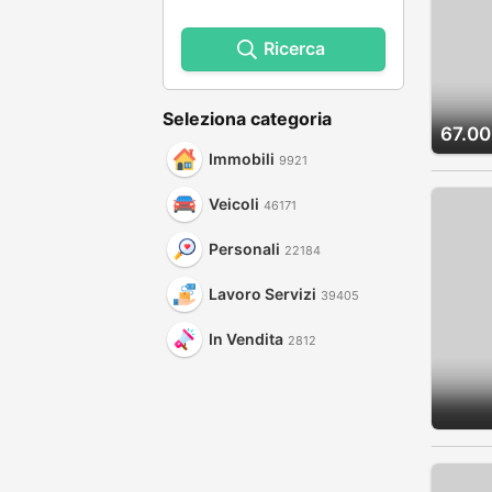
Ricerca
Seleziona categoria
67.00
Immobili
9921
Veicoli
46171
Personali
22184
Lavoro Servizi
39405
In Vendita
2812