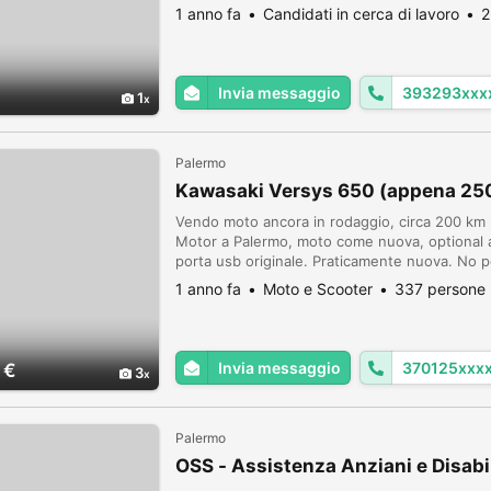
giardiniere qualificato, archivista , Sono un ra
1 anno fa
Candidati in cerca di lavoro
2
Invia messaggio
393293xxx
1
Palermo
Kawasaki Versys 650 (appena 25
Vendo moto ancora in rodaggio, circa 200 km p
Motor a Palermo, moto come nuova, optional agg
porta usb originale. Praticamente nuova. No p
interessata. NON RISPONDO AD OFFERTE IM
1 anno fa
Moto e Scooter
337 persone 
Invia messaggio
370125xxx
 €
3
Palermo
OSS - Assistenza Anziani e Disabii