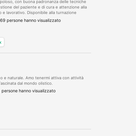
upoloso, con buona padronanza delle tecniche
estione del paziente e di cura e attenzione alla
 e lavorativo. Disponibile alla turnazione
 diverse esigenze. Documentata competenza...
69 persone hanno visualizzato
x
e naturale. Amo tenermi attiva con attività
fascinata dal mondo olistico.
 persone hanno visualizzato