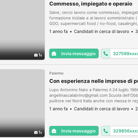
Commesso, impiegato e operaio
Salve, cerco lavoro come commesso, impiegato
formazione iniziale e al lavoro somministrato (
GDO, supermercati food / no-food, casalinghi,
amministrazione e contabilità di base, operaio s
1 anno fa
Candidati in cerca di lavoro
3
se...
Invia messaggio
327599xxx
1
Palermo
Con esperienza nelle imprese di p
Lupo Antonino Nato a Palermo il 24 luglio 19
angelinascalabrino@gmail.com Scuola dell'Obb
pulitore nel Nord Italia anche con messa in re
esperienza soprattutto nelle imprese di puli
1 anno fa
Candidati in cerca di lavoro
2
presso: -Pietro Scaduto, pu...
Invia messaggio
329856xxx
1