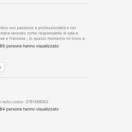
edico con passione e professionalità e nel
 sempre lavorato come responsabile di sala e
glese e francese ,,in questo momento mi trovo a
glia, Parigi, Bruxelles,Bruges, Charl...
69 persone hanno visualizzato
x
ati auto cuoco .3791388062
84 persone hanno visualizzato