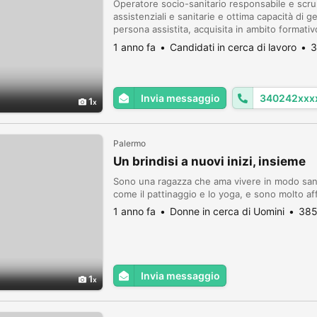
Operatore socio-sanitario responsabile e scr
assistenziali e sanitarie e ottima capacità di g
persona assistita, acquisita in ambito formativo
occupandosi con competenza di pazienti con
1 anno fa
Candidati in cerca di lavoro
3
Invia messaggio
340242xxx
1
Palermo
Un brindisi a nuovi inizi, insieme
Sono una ragazza che ama vivere in modo sano 
come il pattinaggio e lo yoga, e sono molto af
1 anno fa
Donne in cerca di Uomini
385
Invia messaggio
1