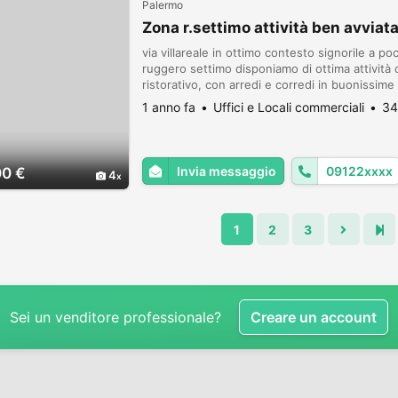
Palermo
Zona r.settimo attività ben avvia
via villareale in ottimo contesto signorile a po
ruggero settimo disponiamo di ottima attività
ristorativo, con arredi e corredi in buonissime
85.000 C.E. E
1 anno fa
Uffici e Locali commerciali
34
Invia messaggio
09122xxxx
00 €
4
1
2
3
Sei un venditore professionale?
Creare un account