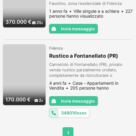
Faustino, zona residenziale di Fidenza
distante circa un chilometro dal centro
1 anno fa
Ville singole e a schiera
227
cittadino. La casa è circondata da verde e
persone hanno visualizzato
boschi: posizione perfetta per coloro che
370.000 €
25
amano vivere vicino al verde senza
Invia messaggio
rinunciare alle comodità della città. Le piste
ciclabili che dalla villa conduc...
Fidenza
Rustico a Fontanellato (PR)
Cannetolo di Fontanellato (PR), privato
vende rustico parzialmente crollato,
completamente da ristrutturare o
ricostruire. Si tratta di n°5 immobili a schiera
4 anni fa
Case - Appartamenti in
di due piani, per una superficie totale di mq.
Vendita
205 persone hanno
513, con strada di accesso privata da strada
visualizzato
Farnese. No intermediari.
170.000 €
2
Invia messaggio
348016xxxx
1