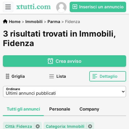
Inserisci un annuncio
Home
>
Immobili
>
Parma
>
Fidenza
3 risultati trovati in Immobili,
Fidenza
Crea avviso
Griglia
Lista
Dettaglio
Ordinare
Tutti gli annunci
Personale
Company
Città: Fidenza
Categoria: Immobili