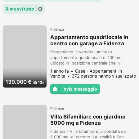
Rimuovi tutto
Fidenza
Appartamento quadrilocale in
centro con garage a Fidenza
Proponiamo in vendita luminoso
appartamento quadrilocale di 130 mq.
ubicato in posizione centrale che vi
permetterà di accedere anche a piedi a
1 anno fa
Case - Appartamenti in
tutti i servizi della città come scuole, parco
Vendita
372 persone hanno visualizzato
giochi, farmacie, supermercati mentre a
130.000 €
13
qualche centinaio di metri la stazione
Invia messaggio
ferroviaria. L'appartamento è posto al
secondo piano con ascensore di un
elegante pa...
Fidenza
Villa Bifamiliare con giardino
5000 mq a Fidenza
Fidenza - Villa bifamiliare circondata da
5.000 mq. di terreno. La località è San