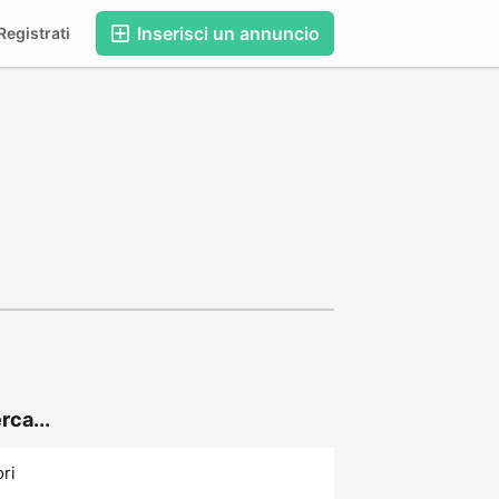
Inserisci un annuncio
egistrati
rca...
ori