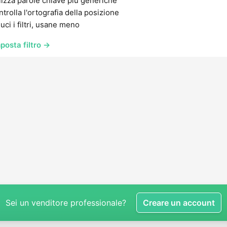
lizza parole chiave più generiche
trolla l'ortografia della posizione
uci i filtri, usane meno
posta filtro →
Sei un venditore professionale?
Creare un account