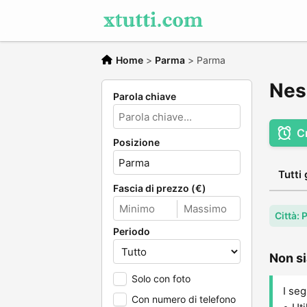
Home
>
Parma
>
Parma
Nes
Parola chiave
C
Posizione
Tutti 
Fascia di prezzo (€)
Città:
Periodo
Non si
Solo con foto
I seg
Con numero di telefono