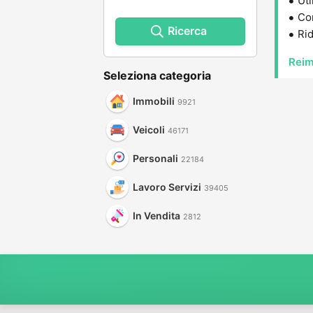
Uti
Con
Ricerca
Rid
Reim
Seleziona categoria
Immobili
9921
Veicoli
46171
Personali
22184
Lavoro Servizi
39405
In Vendita
2812