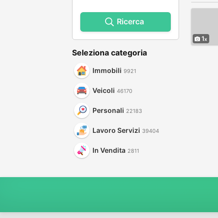
Ricerca
1
Seleziona categoria
Immobili
9921
Veicoli
46170
Personali
22183
Lavoro Servizi
39404
In Vendita
2811