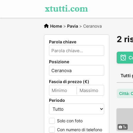
Home
>
Pavia
>
Ceranova
2 ri
Parola chiave
C
Posizione
Tutti 
Fascia di prezzo (€)
Città:
Periodo
Solo con foto
1
Con numero di telefono