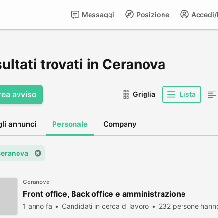
Messaggi
Posizione
Accedi/R
sultati trovati in Ceranova
rea avviso
Griglia
Lista
gli annunci
Personale
Company
 Ceranova
Ceranova
Front office, Back office e amministrazione
1 anno fa
Candidati in cerca di lavoro
232 persone hanno