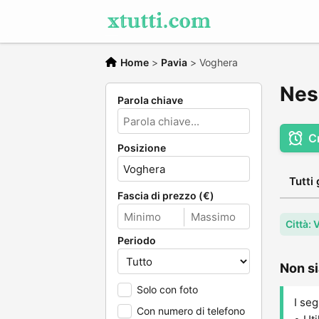
Home
>
Pavia
>
Voghera
Nes
Parola chiave
C
Posizione
Tutti 
Fascia di prezzo (€)
Città:
Periodo
Non si
Solo con foto
I seg
Con numero di telefono