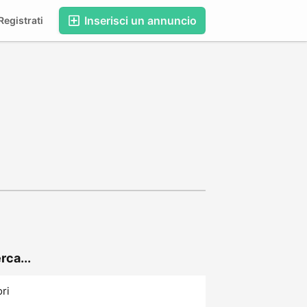
Inserisci un annuncio
egistrati
rca...
ori