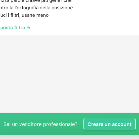
lizza parole chiave più generiche
trolla l'ortografia della posizione
uci i filtri, usane meno
posta filtro →
Sei un venditore professionale?
Creare un account