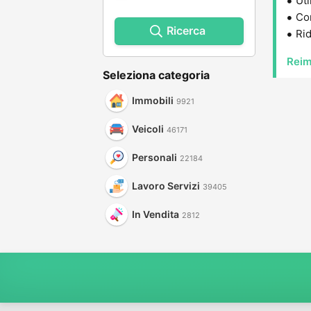
Uti
Con
Ricerca
Rid
Reim
Seleziona categoria
Immobili
9921
Veicoli
46171
Personali
22184
Lavoro Servizi
39405
In Vendita
2812