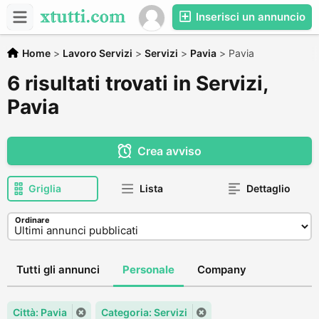
Inserisci un annuncio
Home
>
Lavoro Servizi
>
Servizi
>
Pavia
>
Pavia
6 risultati trovati in Servizi,
Pavia
Crea avviso
Griglia
Lista
Dettaglio
Ordinare
Tutti gli annunci
Personale
Company
Città: Pavia
Categoria: Servizi