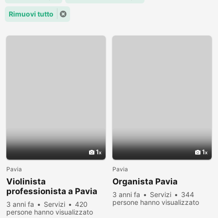
Rimuovi tutto
1
1
Pavia
Pavia
Violinista
Organista Pavia
professionista a Pavia
3 anni fa
Servizi
344
per musica matrimonio
persone hanno visualizzato
3 anni fa
Servizi
420
persone hanno visualizzato