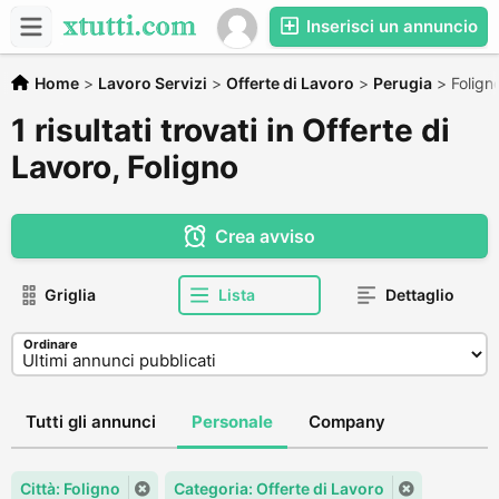
Inserisci un annuncio
Home
>
Lavoro Servizi
>
Offerte di Lavoro
>
Perugia
>
Folign
1 risultati trovati in Offerte di
Lavoro, Foligno
Crea avviso
Griglia
Lista
Dettaglio
Ordinare
Tutti gli annunci
Personale
Company
Città: Foligno
Categoria: Offerte di Lavoro