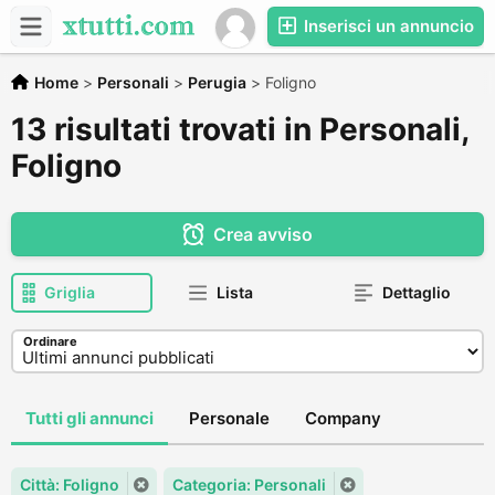
Inserisci un annuncio
Home
>
Personali
>
Perugia
>
Foligno
13 risultati trovati in Personali,
Foligno
Crea avviso
Griglia
Lista
Dettaglio
Ordinare
Tutti gli annunci
Personale
Company
Città: Foligno
Categoria: Personali