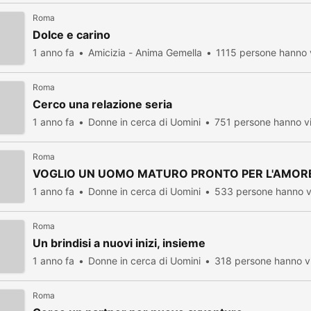
Roma
Dolce e carino
1 anno fa
Amicizia - Anima Gemella
1115 persone hanno v
Roma
Cerco una relazione seria
1 anno fa
Donne in cerca di Uomini
751 persone hanno vi
Roma
VOGLIO UN UOMO MATURO PRONTO PER L'AMOR
1 anno fa
Donne in cerca di Uomini
533 persone hanno v
Roma
Un brindisi a nuovi inizi, insieme
1 anno fa
Donne in cerca di Uomini
318 persone hanno vi
Roma