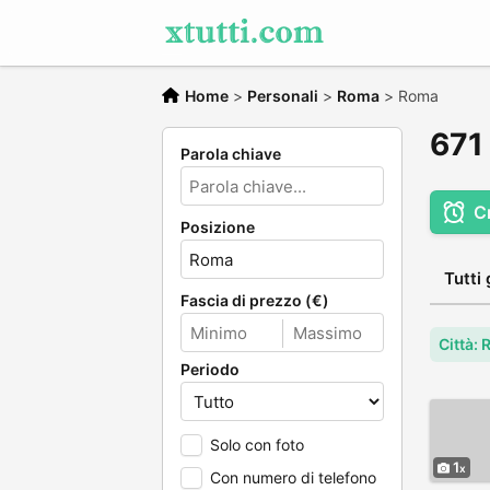
Home
>
Personali
>
Roma
>
Roma
671 
Parola chiave
C
Posizione
Tutti 
Fascia di prezzo (€)
Città:
Periodo
Solo con foto
1
Con numero di telefono