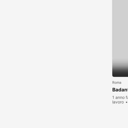
Roma
Badant
1 anno f
lavoro
visualiz