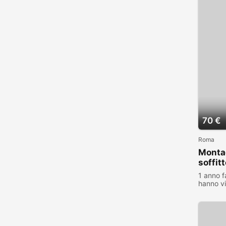
70 €
Roma
Montag
soffit
1 anno f
hanno vi