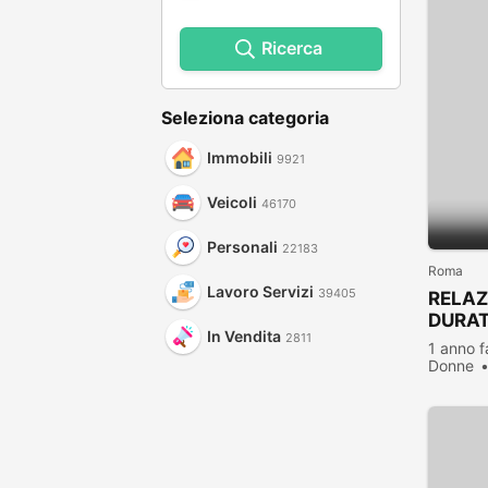
Ricerca
Seleziona categoria
Immobili
9921
Veicoli
46170
Personali
22183
Roma
Lavoro Servizi
39405
RELAZ
DURA
In Vendita
2811
1 anno f
Donne
visualiz