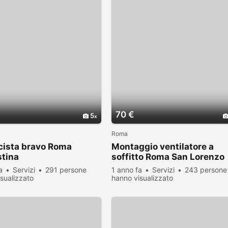
70 €
5
Roma
icista bravo Roma
Montaggio ventilatore a
stina
soffitto Roma San Lorenzo
a
Servizi
291 persone
1 anno fa
Servizi
243 persone
sualizzato
hanno visualizzato