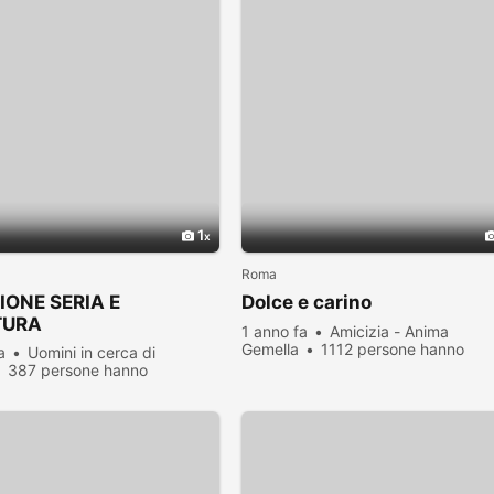
1
Roma
IONE SERIA E
Dolce e carino
TURA
1 anno fa
Amicizia - Anima
Gemella
1112 persone hanno
a
Uomini in cerca di
visualizzato
387 persone hanno
zato