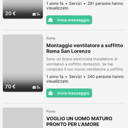
specializzato in illuminazione di interni.
1 anno fa
Servizi
291 persone hanno
Questo è il mio lavoro e faccio solo questo.
visualizzato
Ottimo come riparazione e installazione
20 €
5
ventilatori a soffitto sia radio che con filo.
Invia messaggio
Contattami tranquillamente con whatsapp
per qualsiasi tua domanda o...
Roma
Montaggio ventilatore a soffitto
Roma San Lorenzo
Sono un bravo elettricista installatore di
ventilatori a soffitto domestici. Se hai
comprato il tuo nuovo ventilatore a soffitto
e non te la senti di montarlo da solo, sappi
1 anno fa
Servizi
240 persone hanno
che io lo faccio da mestiere!!! Il mio onorario
visualizzato
è di 70 euro. Sono serio, affidabile e
70 €
5
riservato. Installatore di plafoniere con
Invia messaggio
ventilatore incorporato. Contattami
tranquillamente su w...
Roma
VOGLIO UN UOMO MATURO
PRONTO PER L'AMORE