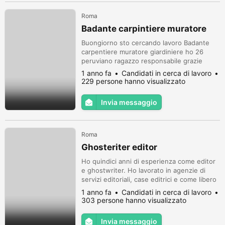
Roma
Badante carpintiere muratore
Buongiorno sto cercando lavoro Badante
carpentiere muratore giardiniere ho 26
peruviano ragazzo responsabile grazie
1 anno fa
Candidati in cerca di lavoro
229 persone hanno visualizzato
Invia messaggio
Roma
Ghosteriter editor
Ho quindici anni di esperienza come editor
e ghostwriter. Ho lavorato in agenzie di
servizi editoriali, case editrici e come libero
professionista. Ho esperienza nella
1 anno fa
Candidati in cerca di lavoro
scrittura, nell'editing strutturale e nella
303 persone hanno visualizzato
revisione formale di saggi e romanzi. Scrivo
e pubblico regolarmente racconti in
Invia messaggio
antologie e riviste letterarie, articoli su