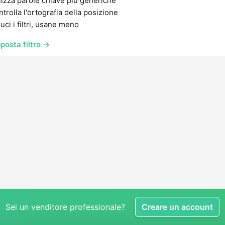
lizza parole chiave più generiche
trolla l'ortografia della posizione
uci i filtri, usane meno
posta filtro →
Sei un venditore professionale?
Creare un account