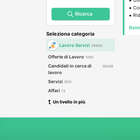
Uti
Con
Ricerca
Rid
Reim
Seleziona categoria
Lavoro Servizi
39404
Offerte di Lavoro
1095
Candidati in cerca di
36438
lavoro
Servizi
1810
Affari
73
Un livello in più