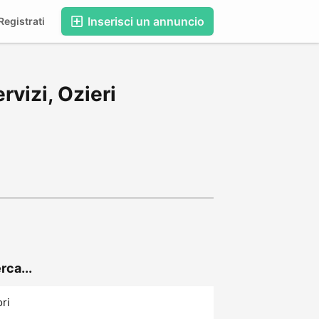
Inserisci un annuncio
egistrati
vizi, Ozieri
rca...
ori