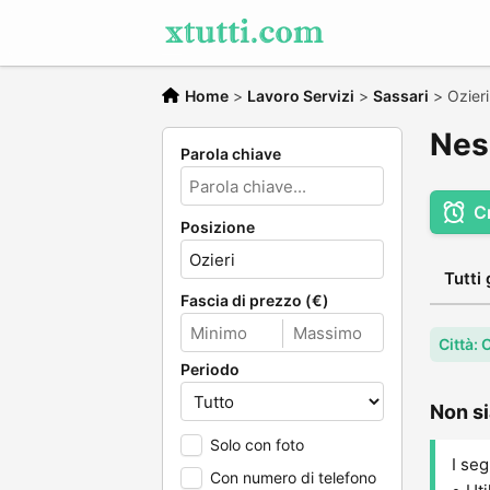
Home
>
Lavoro Servizi
>
Sassari
>
Ozieri
Ness
Parola chiave
C
Posizione
Tutti 
Fascia di prezzo (€)
Città: 
Periodo
Non si
Solo con foto
I seg
Con numero di telefono