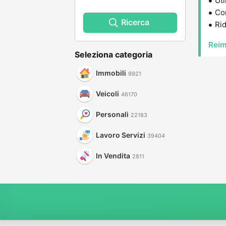
Uti
Con
Ricerca
Rid
Reim
Seleziona categoria
Immobili
9921
Veicoli
46170
Personali
22183
Lavoro Servizi
39404
In Vendita
2811