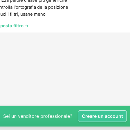
lizza parole chiave più generiche
trolla l'ortografia della posizione
uci i filtri, usane meno
posta filtro →
Sei un venditore professionale?
Creare un account