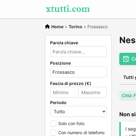
Home
>
Torino
>
Frossasco
Nes
Parola chiave
C
Posizione
Tutti 
Fascia di prezzo (€)
Città:
Periodo
Non si
Solo con foto
I seg
Con numero di telefono