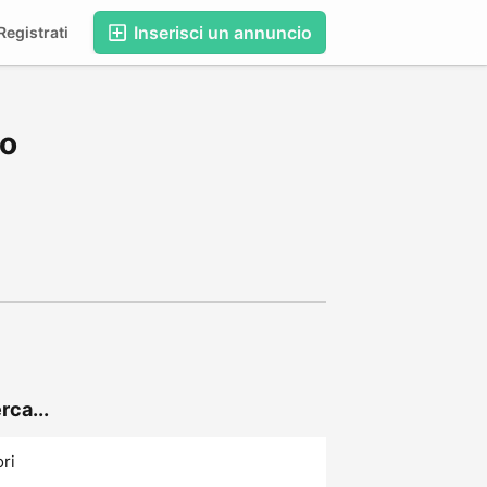
Inserisci un annuncio
egistrati
co
rca...
ori