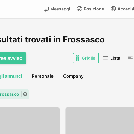
Messaggi
Posizione
Accedi/R
sultati trovati in Frossasco
rea avviso
Griglia
Lista
gli annunci
Personale
Company
 Frossasco