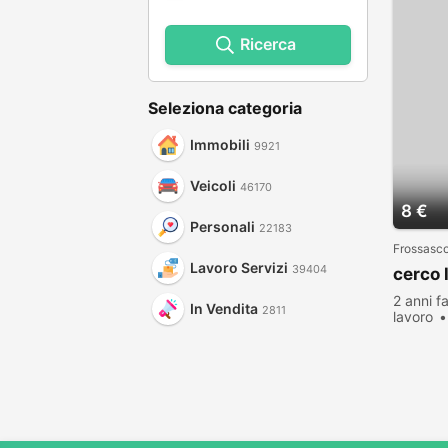
Ricerca
Seleziona categoria
Immobili
9921
Veicoli
46170
8 €
Personali
22183
Frossasc
Lavoro Servizi
39404
cerco 
2 anni f
In Vendita
2811
lavoro
visualiz