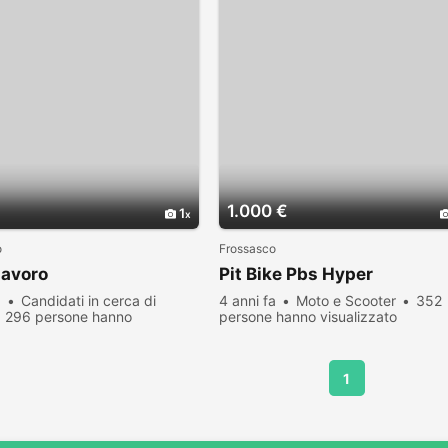
1.000 €
1
o
Frossasco
lavoro
Pit Bike Pbs Hyper
a
Candidati in cerca di
4 anni fa
Moto e Scooter
352
296 persone hanno
persone hanno visualizzato
zato
1