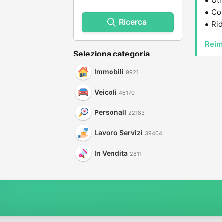
Uti
Con
Ricerca
Rid
Reim
Seleziona categoria
Immobili
9921
Veicoli
46170
Personali
22183
Lavoro Servizi
39404
In Vendita
2811