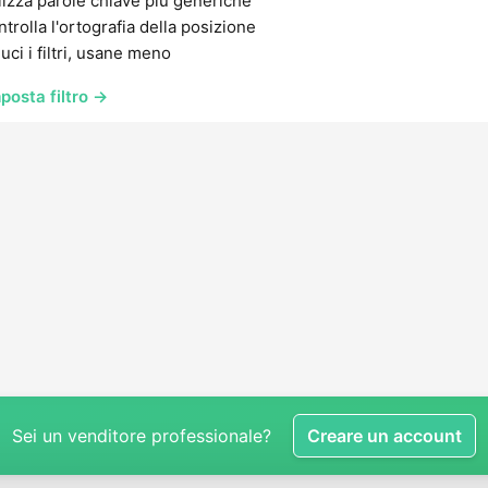
lizza parole chiave più generiche
trolla l'ortografia della posizione
uci i filtri, usane meno
posta filtro →
Sei un venditore professionale?
Creare un account