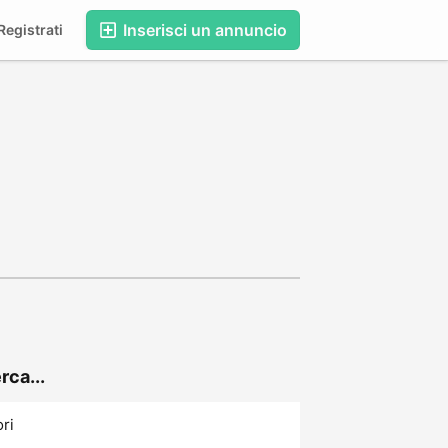
Inserisci un annuncio
egistrati
rca...
ori