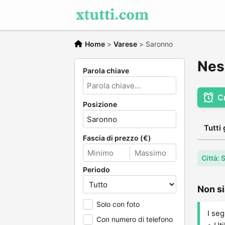
Home
>
Varese
>
Saronno
Nes
Parola chiave
C
Posizione
Tutti 
Fascia di prezzo (€)
Città:
Periodo
Non si
Solo con foto
I seg
Con numero di telefono