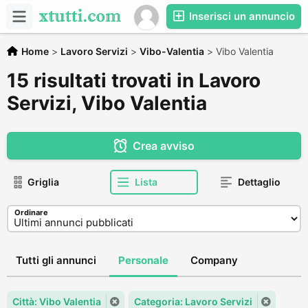
Inserisci un annuncio
Home
>
Lavoro Servizi
>
Vibo-Valentia
>
Vibo Valentia
15 risultati trovati in Lavoro
Servizi, Vibo Valentia
Crea avviso
Griglia
Lista
Dettaglio
Ordinare
Tutti gli annunci
Personale
Company
Città: Vibo Valentia
Categoria: Lavoro Servizi