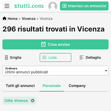
Inserisci un annuncio
Home
>
Vicenza
>
Vicenza
296 risultati trovati in Vicenza
Crea avviso
Griglia
Lista
Dettaglio
Ordinare
Tutti gli annunci
Personale
Company
Città: Vicenza