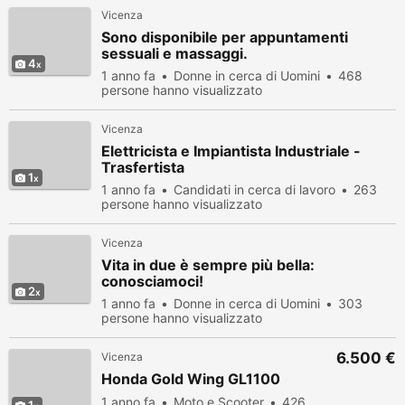
Vicenza
Sono disponibile per appuntamenti
sessuali e massaggi.
4
1 anno fa
Donne in cerca di Uomini
468
persone hanno visualizzato
Vicenza
Elettricista e Impiantista Industriale -
Trasfertista
1
1 anno fa
Candidati in cerca di lavoro
263
persone hanno visualizzato
Vicenza
Vita in due è sempre più bella:
conosciamoci!
2
1 anno fa
Donne in cerca di Uomini
303
persone hanno visualizzato
6.500 €
Vicenza
Honda Gold Wing GL1100
1 anno fa
Moto e Scooter
426