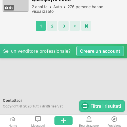
2 anni fa
Auto
276 persone hanno
4
visualizzato
1
2
3
Sei un venditore professionale?
Creare un account
Contattaci
Filtra i risultati
Copyright © 2026 Tutti i diritti riservati.
Home
Messaggi
Registrazione
Posizione