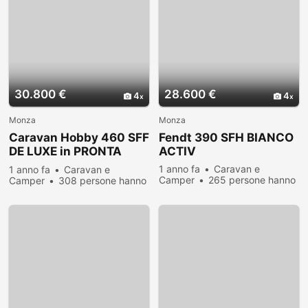
30.800 €
28.600 €
4
4
Monza
Monza
Caravan Hobby 460 SFF
Fendt 390 SFH BIANCO
DE LUXE in PRONTA
ACTIV
CONSEGNA
1 anno fa
Caravan e
1 anno fa
Caravan e
Camper
265 persone hanno
Camper
308 persone hanno
visualizzato
visualizzato