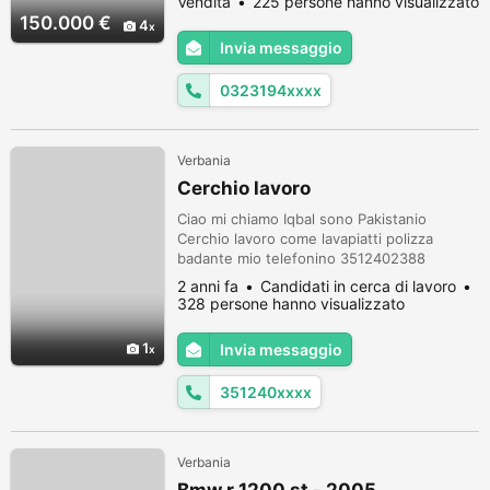
Vendita
225 persone hanno visualizzato
con camino ed angolo cottura, terrazzino in
150.000 €
4
corrispondenza. Zona notte con due
Invia messaggio
camere da letto, bagno. Cantina al piano
cortile, adatta anche per deposito
0323194xxxx
biciclette...
Verbania
Cerchio lavoro
Ciao mi chiamo Iqbal sono Pakistanio
Cerchio lavoro come lavapiatti polizza
badante mio telefonino 3512402388
whatsapp?
2 anni fa
Candidati in cerca di lavoro
328 persone hanno visualizzato
1
Invia messaggio
351240xxxx
Verbania