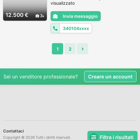
antifurto ruote colore grigio scuro
visualizzato
metallizzato
12.500 €
3
Invia messaggio
340104xxxx
1
2
Sei un venditore professionale?
Creare un account
Contattaci
Filtra i risultati
Copyright © 2026 Tutti i diritti riservati.