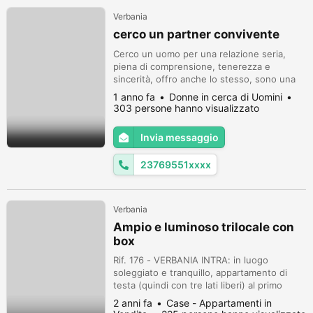
Verbania
cerco un partner convivente
Cerco un uomo per una relazione seria,
piena di comprensione, tenerezza e
sincerità, offro anche lo stesso, sono una
donna nella media. Non cerco beni materiali
1 anno fa
Donne in cerca di Uomini
o bellezza extra, ma un ragazzo che valga la
303 persone hanno visualizzato
pena di entrare nella fase successiva della
nostra vita insieme ---- insieme. Vorrei
Invia messaggio
incontrare un uomo tra i 40 e i 60 anni. Per
favore, scrivi se sei in...
23769551xxxx
Verbania
Ampio e luminoso trilocale con
box
Rif. 176 - VERBANIA INTRA: in luogo
soleggiato e tranquillo, appartamento di
testa (quindi con tre lati liberi) al primo
piano con scala d'accesso autonoma.
2 anni fa
Case - Appartamenti in
Composto da ingresso, ampio soggiorno