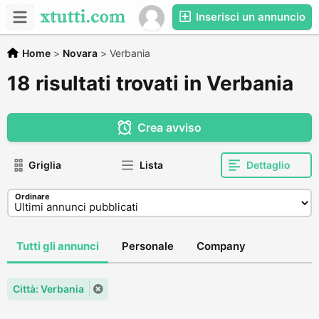
Inserisci un annuncio
Home
>
Novara
>
Verbania
18 risultati trovati in Verbania
Crea avviso
Griglia
Lista
Dettaglio
Ordinare
Tutti gli annunci
Personale
Company
Città: Verbania