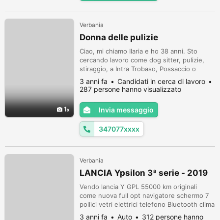
Verbania
Donna delle pulizie
Ciao, mi chiamo Ilaria e ho 38 anni. Sto
cercando lavoro come dog sitter, pulizie,
stiraggio, a Intra Trobaso, Possaccio o
Renco. Sono una persona seria, affidabile e
3 anni fa
Candidati in cerca di lavoro
vaccinata. NO PERDITEMPO
287 persone hanno visualizzato
1
Invia messaggio
347077xxxx
Verbania
LANCIA Ypsilon 3ª serie - 2019
Vendo lancia Y GPL 55000 km originali
come nuova full opt navigatore schermo 7
pollici vetri elettrici telefono Bluetooth clima
bizona blocksfaft antifurto elettronico
3 anni fa
Auto
312 persone hanno