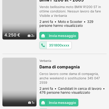
Bmw r 1200 st - 2005
Vendo bellissima moto BMW R1200 ST in
ottime condizioni. Nessun lavoro da fare
Visibile a Verbania
2 anni fa
Moto e Scooter
329
persone hanno visualizzato
4.250 €
2
Invia messaggio
351800xxxx
Verbania
Dama di compagnia
Cerco lavoro come dama di compagnia,
anche weekend o sostituzione 345 047
2559
2 anni fa
Candidati in cerca di lavoro
476 persone hanno visualizzato
1
Invia messaggio