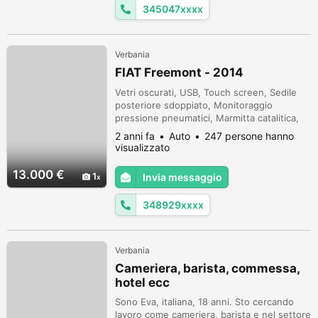
345047xxxx
Verbania
FIAT Freemont - 2014
Vetri oscurati, USB, Touch screen, Sedile
posteriore sdoppiato, Monitoraggio
pressione pneumatici, Marmitta catalitica,
Hill holder, Chiusura centralizzata
2 anni fa
Auto
247 persone hanno
telecomandata, Chiusura centralizzata
visualizzato
senza chiave, Bracciolo, Airbag testa,
Portapacchi, Immobilizzatore elettronico,
13.000 €
1
Invia messaggio
Filtro antiparticolato, Cronologia tagliandi,
Cerchi in lega, Volante multifunzione, ...
348929xxxx
Verbania
Cameriera, barista, commessa,
hotel ecc
Sono Eva, italiana, 18 anni. Sto cercando
lavoro come cameriera, barista e nel settore