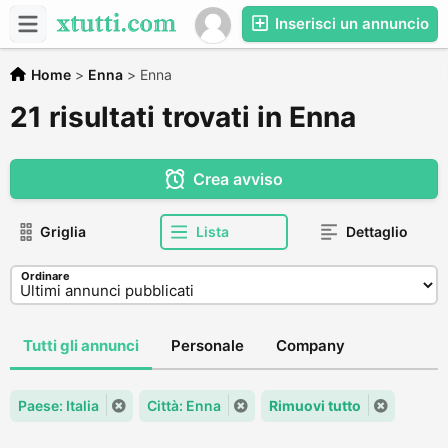
Inserisci un annuncio
Home
>
Enna
>
Enna
21 risultati trovati in Enna
Crea avviso
Griglia
Lista
Dettaglio
Ordinare
Tutti gli annunci
Personale
Company
Paese: Italia
Città: Enna
Rimuovi tutto