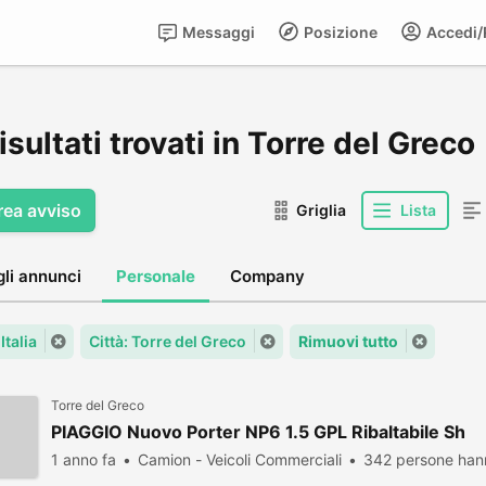
Messaggi
Posizione
Accedi/R
isultati trovati in Torre del Greco
rea avviso
Griglia
Lista
gli annunci
Personale
Company
Italia
Città: Torre del Greco
Rimuovi tutto
Torre del Greco
PIAGGIO Nuovo Porter NP6 1.5 GPL Ribaltabile Sh
1 anno fa
Camion - Veicoli Commerciali
342 persone hann