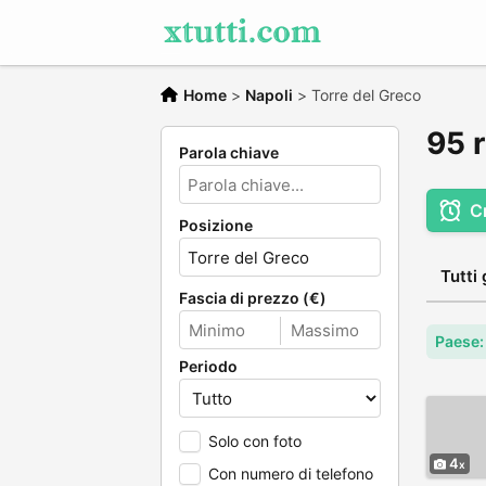
Home
>
Napoli
>
Torre del Greco
95 r
Parola chiave
C
Posizione
Tutti 
Fascia di prezzo (€)
Paese: 
Periodo
Solo con foto
4
Con numero di telefono