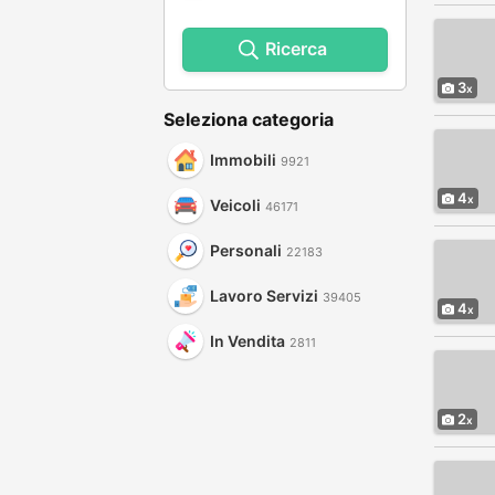
Ricerca
3
Seleziona categoria
Immobili
9921
4
Veicoli
46171
Personali
22183
Lavoro Servizi
39405
4
In Vendita
2811
2