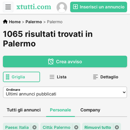
Inserisci un annuncio
Home
>
Palermo
>
Palermo
1065 risultati trovati in
Palermo
Crea avviso
Griglia
Lista
Dettaglio
Ordinare
Tutti gli annunci
Personale
Company
Paese: Italia
Città: Palermo
Rimuovi tutto