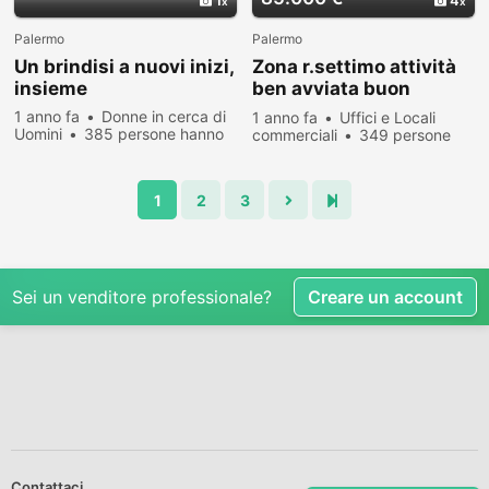
1
4
Palermo
Palermo
Un brindisi a nuovi inizi,
Zona r.settimo attività
insieme
ben avviata buon
investime
1 anno fa
Donne in cerca di
1 anno fa
Uffici e Locali
Uomini
385 persone hanno
commerciali
349 persone
visualizzato
hanno visualizzato
1
2
3
Sei un venditore professionale?
Creare un account
Contattaci