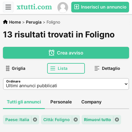
Inserisci un annuncio
Home
>
Perugia
>
Foligno
13 risultati trovati in Foligno
Crea avviso
Griglia
Lista
Dettaglio
Ordinare
Tutti gli annunci
Personale
Company
Paese: Italia
Città: Foligno
Rimuovi tutto