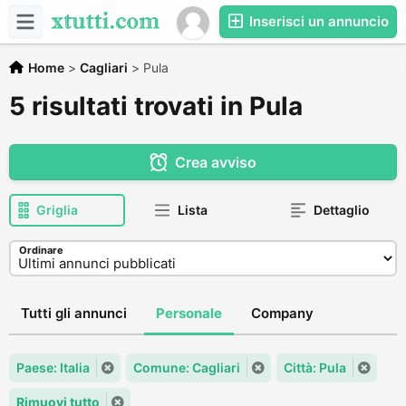
Inserisci un annuncio
Home
>
Cagliari
>
Pula
5 risultati trovati in Pula
Crea avviso
Griglia
Lista
Dettaglio
Ordinare
Tutti gli annunci
Personale
Company
Paese: Italia
Comune: Cagliari
Città: Pula
Rimuovi tutto