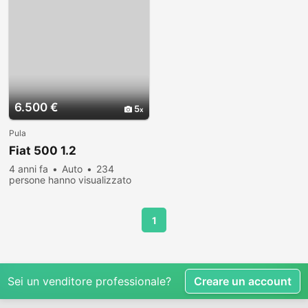
6.500 €
5
Pula
Fiat 500 1.2
4 anni fa
Auto
234
persone hanno visualizzato
1
Sei un venditore professionale?
Creare un account