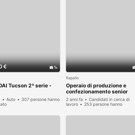
0 €
1
Rapallo
I Tucson 2ª serie -
Operaio di produzione e
confezionamento senior
a
Auto
307 persone hanno
2 anni fa
Candidati in cerca di
zato
lavoro
253 persone hanno
visualizzato