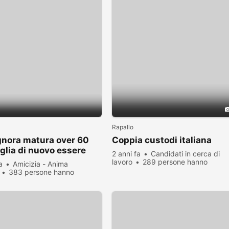
Rapallo
gnora matura over 60
Coppia custodi italiana
glia di nuovo essere
2 anni fa
Candidati in cerca di
 e dare amore
lavoro
289 persone hanno
a
Amicizia - Anima
visualizzato
383 persone hanno
zato