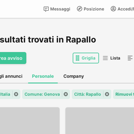
Messaggi
Posizione
Accedi/R
isultati trovati in Rapallo
rea avviso
Griglia
Lista
gli annunci
Personale
Company
Italia
Comune: Genova
Città: Rapallo
Rimuovi 