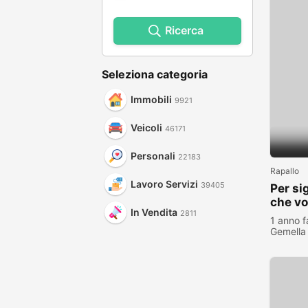
Ricerca
Seleziona categoria
Immobili
9921
Veicoli
46171
Personali
22183
Rapallo
Lavoro Servizi
39405
Per si
che vo
In Vendita
2811
amata
1 anno f
Gemella
visualiz