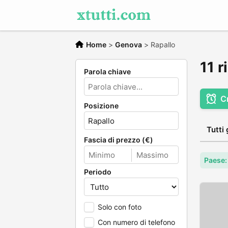
Home
>
Genova
>
Rapallo
11 r
Parola chiave
C
Posizione
Tutti 
Fascia di prezzo (€)
Paese: 
Periodo
Solo con foto
Con numero di telefono