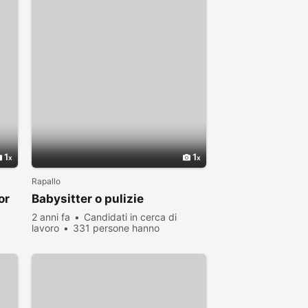
1
1
Rapallo
or
Babysitter o pulizie
2 anni fa
Candidati in cerca di
lavoro
331 persone hanno
visualizzato