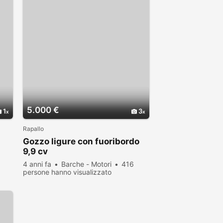
5.000 €
1
3
Rapallo
Gozzo ligure con fuoribordo
9,9 cv
4 anni fa
Barche - Motori
416
persone hanno visualizzato