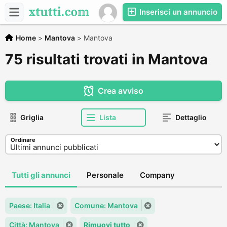
Inserisci un annuncio
Home
>
Mantova
>
Mantova
75 risultati trovati in Mantova
Crea avviso
Griglia
Lista
Dettaglio
Ordinare
Tutti gli annunci
Personale
Company
Paese: Italia
Comune: Mantova
Città: Mantova
Rimuovi tutto