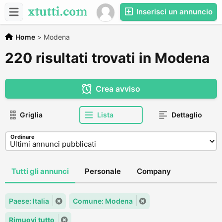
Inserisci un annuncio
Home
>
Modena
220 risultati trovati in Modena
Crea avviso
Griglia
Lista
Dettaglio
Ordinare
Tutti gli annunci
Personale
Company
Paese: Italia
Comune: Modena
Rimuovi tutto