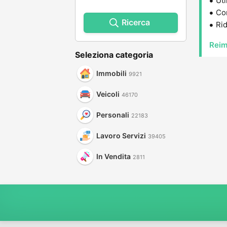
Uti
Con
Ricerca
Rid
Reim
Seleziona categoria
Immobili
9921
Veicoli
46170
Personali
22183
Lavoro Servizi
39405
In Vendita
2811