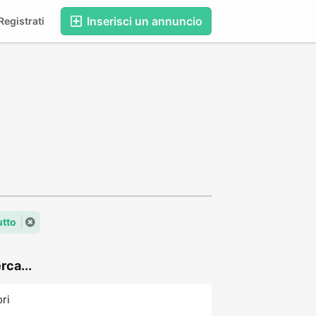
Inserisci un annuncio
egistrati
utto
rca...
ori