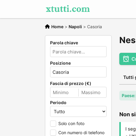
Home
>
Napoli
>
Casoria
Nes
Parola chiave
C
Posizione
Tutti 
Fascia di prezzo (€)
Paese: 
Periodo
Non si
Solo con foto
I seg
Con numero di telefono