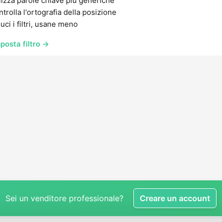
lizza parole chiave più generiche
trolla l'ortografia della posizione
uci i filtri, usane meno
posta filtro →
Sei un venditore professionale?
Creare un account