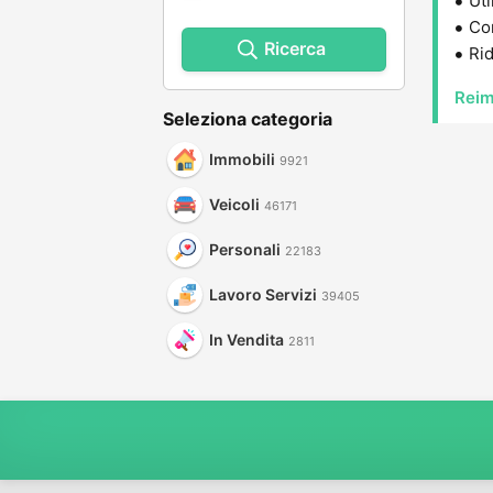
Uti
Con
Ricerca
Rid
Reim
Seleziona categoria
Immobili
9921
Veicoli
46171
Personali
22183
Lavoro Servizi
39405
In Vendita
2811