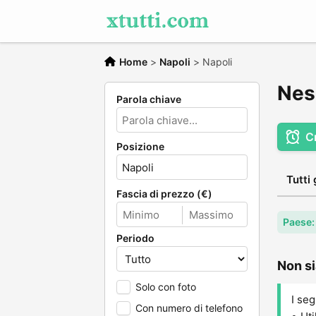
Home
>
Napoli
>
Napoli
Nes
Parola chiave
C
Posizione
Tutti 
Fascia di prezzo (€)
Paese: 
Periodo
Non si
Solo con foto
I seg
Con numero di telefono