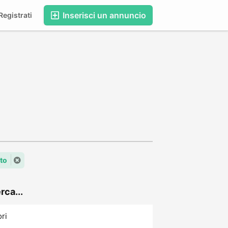
Inserisci un annuncio
egistrati
to
rca...
ori