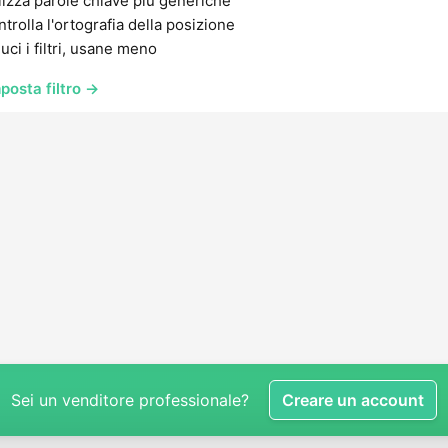
lizza parole chiave più generiche
trolla l'ortografia della posizione
uci i filtri, usane meno
posta filtro →
Sei un venditore professionale?
Creare un account