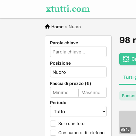
Home
>
Nuoro
98 r
Parola chiave
C
Posizione
Tutti 
Fascia di prezzo (€)
Paese: 
Periodo
Solo con foto
1
Con numero di telefono