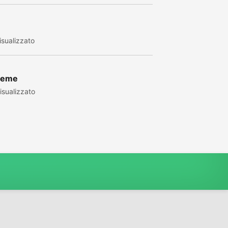
sualizzato
sieme
sualizzato