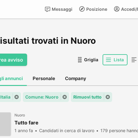
Messaggi
Posizione
Accedi/R
isultati trovati in Nuoro
rea avviso
Griglia
Lista
gli annunci
Personale
Company
Italia
Comune: Nuoro
Rimuovi tutto
Nuoro
Tutto fare
1 anno fa
Candidati in cerca di lavoro
179 persone hanno