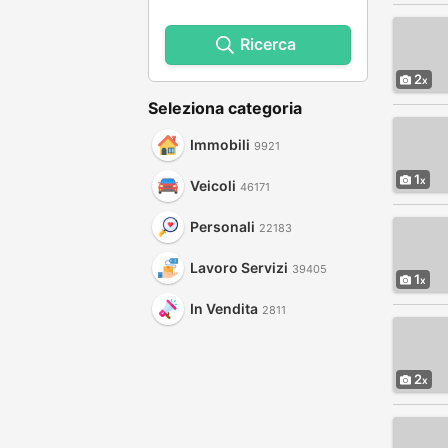
Ricerca
2
Seleziona categoria
Immobili
9921
1
Veicoli
46171
Personali
22183
Lavoro Servizi
39405
1
In Vendita
2811
2