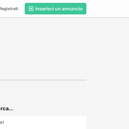
Inserisci un annuncio
egistrati
rca...
ori