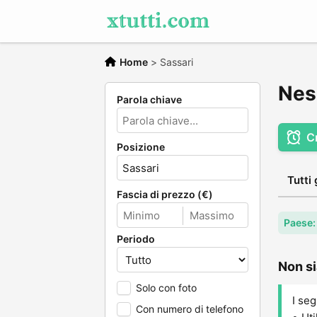
Home
>
Sassari
Nes
Parola chiave
C
Posizione
Tutti 
Fascia di prezzo (€)
Paese: 
Periodo
Non si
Solo con foto
I seg
Con numero di telefono