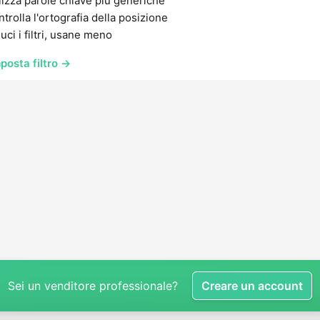
lizza parole chiave più generiche
trolla l'ortografia della posizione
uci i filtri, usane meno
posta filtro →
Sei un venditore professionale?
Creare un account