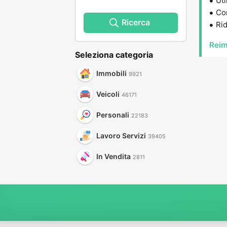
Uti
Con
Ricerca
Rid
Reim
Seleziona categoria
Immobili
9921
Veicoli
46171
Personali
22183
Lavoro Servizi
39405
In Vendita
2811