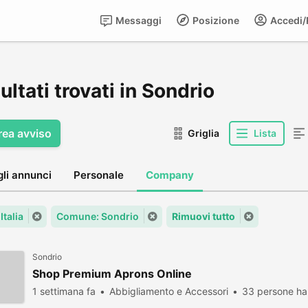
Messaggi
Posizione
Accedi/R
sultati trovati in Sondrio
rea avviso
Griglia
Lista
gli annunci
Personale
Company
Italia
Comune: Sondrio
Rimuovi tutto
Sondrio
Shop Premium Aprons Online
1 settimana fa
Abbigliamento e Accessori
33 persone ha