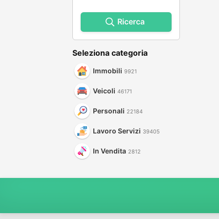
Ricerca
Seleziona categoria
Immobili
9921
Veicoli
46171
Personali
22184
Lavoro Servizi
39405
In Vendita
2812