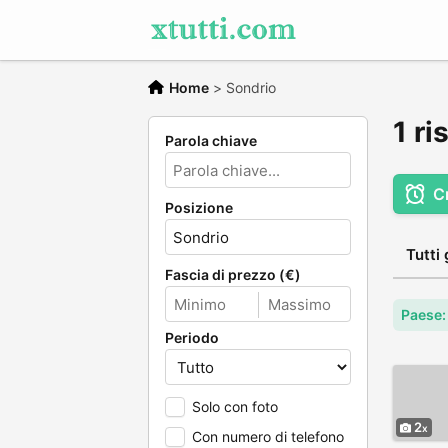
Home
>
Sondrio
1 ri
Parola chiave
C
Posizione
Tutti 
Fascia di prezzo (€)
Paese: 
Periodo
Solo con foto
2
Con numero di telefono