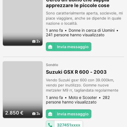
apprezzare le piccole cose
Sono caratterialmente aperta, socievole, mi
piace viaggiare, anche se dipende in quale
nazione o località.
1 anno fa
Donne in cerca di Uomini
241 persone hanno visualizzato
2
Invia messaggio
Sondrio
Suzuki GSX R 600 - 2003
Vendo Suzuki gsxr 600 con 39.000km,
vendo per inutilizzo. Gomme nuove
metzeler M9 rr, tagliandata regolarmente
ogni 4000 km, vendo con due scarichi(ora
1 anno fa
Moto e Scooter
282
monta originale). Meglio whatsupp
persone hanno visualizzato
2.850 €
3
Invia messaggio
327451xxxx