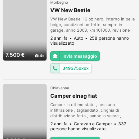
Morbegno
VW New Beetle
VW New Beetle 1.6 bz nero, interno in pelle
beige, condizioni perfette, sempre in
garage, anno 2008, km 101000, revisione
valida a 02/2026, carrozzeria senza un
2 anni fa
Auto
258 persone hanno
segno. Auto iconica per amatori. Cedo per
visualizzato
inutilizzo. Prezzo trattabile.
7.500 €
4
Invia messaggio
349375xxxx
Chiavenna
Camper elnag fiat
Camper in ottimo stato , nessuna
infiltrazione , tagliandato ,cinghia di
distribuzione fatta , pannello solare ,
retrocamera, antifurto , 6 posti , esente da
2 anni fa
Caravan e Camper
332
bollo, no servosterzo , 2.5 diesel aspirato ,
persone hanno visualizzato
6 m lunghezza, leggermente trattabile