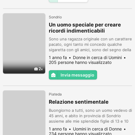
Sondrio
Un uomo speciale per creare
ricordi indimenticabili
Sono una ragazza originale con un carattere
pacato, ogni tanto mi concedo qualche
sigaretta con gli amici, sono del segno della
Bilancia, sono una ragazza equilibrata nella
1 anno fa
Donne in cerca di Uomini
vita e nei sentimenti.
205 persone hanno visualizzato
2
Invia messaggio
Piateda
Relazione sentimentale
Buongiorno a tutti, sono un uomo vedevo di
45 anni, e abito in provincia di Sondrio
assieme alle mie splendide figlie di 13 e 10
anni,mi farebbe piacere conoscere una
1 anno fa
Uomini in cerca di Donne
ragazza semplice e seria,per costruire una
234 persone hanno visualizzato