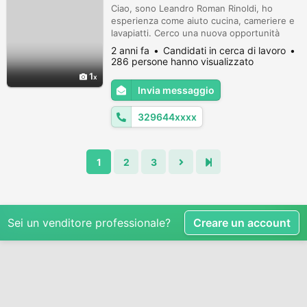
Ciao, sono Leandro Roman Rinoldi, ho
esperienza come aiuto cucina, cameriere e
lavapiatti. Cerco una nuova opportunità
lavorativa per contribuire con la mia
2 anni fa
Candidati in cerca di lavoro
dedizione e le mie capacità. Sono
286 persone hanno visualizzato
disponibile ad apprendere e ad adattarmi
1
rapidamente a ciò che è richiesto. Cosa
Invia messaggio
cerco: Opportunità di lavoro nelle posizioni
di aiuto cucina, lavapiatti o cameriere. Al...
329644xxxx
1
2
3
Sei un venditore professionale?
Creare un account