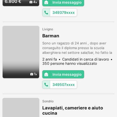
6.800 €
4
Invia messaggio
349379xxxx
Livigno
Barman
Sono un ragazzo di 24 anni , dopo aver
conseguito il diploma presso la scuola
alberghiera nel settore sala/bar, ho fatto la
mia prima esperienza lavorativa in Sardegna
2 anni fa
Candidati in cerca di lavoro
per poi partire all'estero. Ho lavorato anche
350 persone hanno visualizzato
in risto di alto livello. Ho lavorato in vari stati
europei ( Inghilterra , Francia , Germania e
1
Invia messaggio
Spagna) , specializzandomi in bartending ,
ho con...
349507xxxx
Sondrio
Lavapiati, cameriere e aiuto
cucina