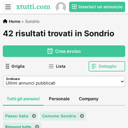
Inserisci un annuncio
Home
>
Sondrio
42 risultati trovati in Sondrio
Crea avviso
Griglia
Lista
Dettaglio
Ordinare
Tutti gli annunci
Personale
Company
Paese: Italia
Comune: Sondrio
Rimuovi tutto