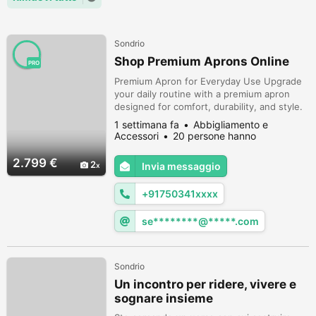
Sondrio
Shop Premium Aprons Online
PRO
Premium Apron for Everyday Use Upgrade
your daily routine with a premium apron
designed for comfort, durability, and style.
Perfect for chefs, home cooks, bakers, and
1 settimana fa
Abbigliamento e
professionals, this apron features practical
Accessori
20 persone hanno
pockets and adjustable straps. Enjoy
visualizzato
reliable protection while maintaining a
2.799 €
2
Invia messaggio
polished look in every kitchen, café, or
creative workspace.
+91750341xxxx
se********@*****.com
Sondrio
Un incontro per ridere, vivere e
sognare insieme