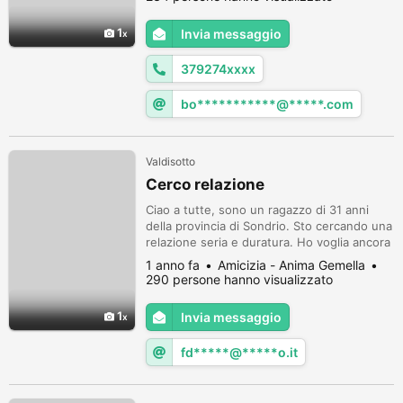
relazione seria e durata nel tempo.No
persone perditempo.
1
Invia messaggio
379274xxxx
bo***********@*****.com
Valdisotto
Cerco relazione
Ciao a tutte, sono un ragazzo di 31 anni
della provincia di Sondrio. Sto cercando una
relazione seria e duratura. Ho voglia ancora
di amare e volere bene dopo tutte le
1 anno fa
Amicizia - Anima Gemella
delusioni sentimentali che ho avuto.
290 persone hanno visualizzato
1
Invia messaggio
fd*****@*****o.it