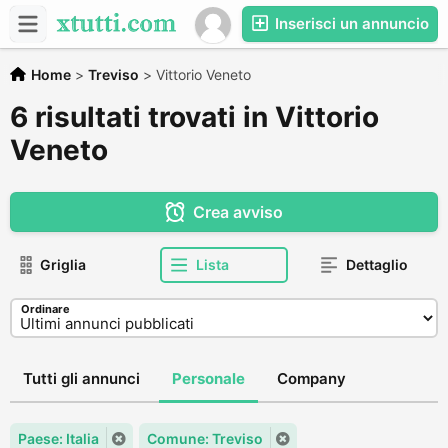
Inserisci un annuncio
Home
>
Treviso
>
Vittorio Veneto
6 risultati trovati in Vittorio
Veneto
Crea avviso
Griglia
Lista
Dettaglio
Ordinare
Tutti gli annunci
Personale
Company
Paese: Italia
Comune: Treviso