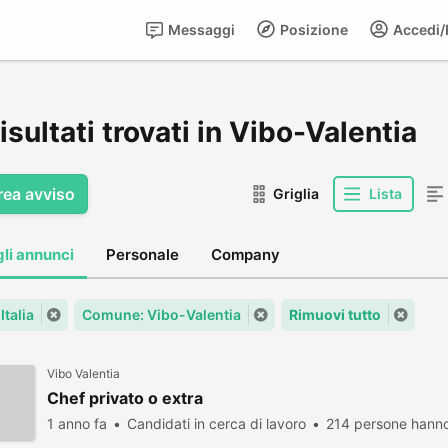
Messaggi
Posizione
Accedi/R
isultati trovati in Vibo-Valentia
rea avviso
Griglia
Lista
gli annunci
Personale
Company
Italia
Comune: Vibo-Valentia
Rimuovi tutto
Vibo Valentia
Chef privato o extra
1 anno fa
Candidati in cerca di lavoro
214 persone hanno