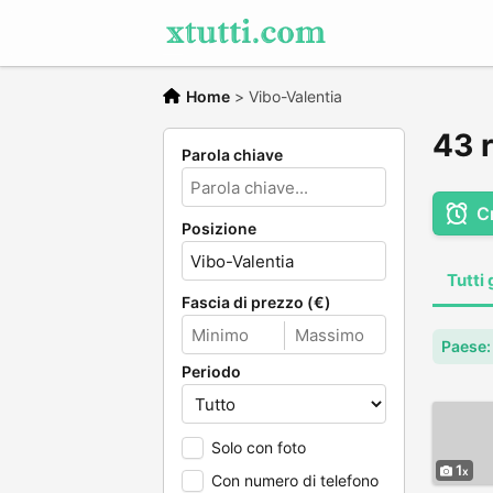
Home
>
Vibo-Valentia
43 r
Parola chiave
C
Posizione
Tutti 
Fascia di prezzo (€)
Paese: 
Periodo
Solo con foto
1
Con numero di telefono