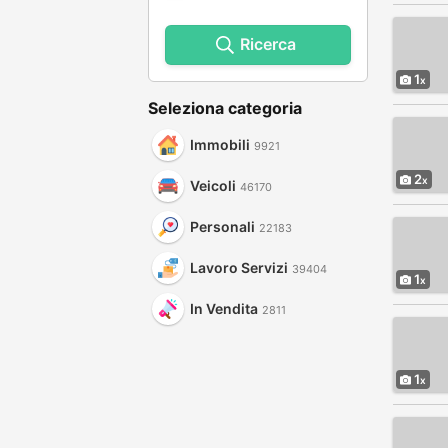
Ricerca
1
Seleziona categoria
Immobili
9921
2
Veicoli
46170
Personali
22183
Lavoro Servizi
39404
1
In Vendita
2811
1