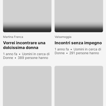
Martina Franca
Valsamoggia
Vorrei incontrare una
Incontri senza impegno
dolcissima donna
1 anno fa
Uomini in cerca di
Martina Franca e
Donne
291 persone hanno
1 anno fa
Uomini in cerca di
dintorni
visualizzato
Donne
389 persone hanno
visualizzato