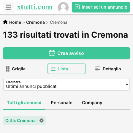
Inserisci un annuncio
Home
>
Cremona
>
Cremona
133 risultati trovati in Cremona
Crea avviso
Griglia
Lista
Dettaglio
Ordinare
Tutti gli annunci
Personale
Company
Città: Cremona