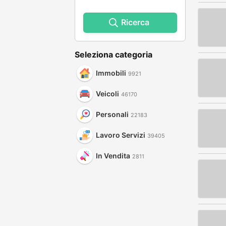
Ricerca
Seleziona categoria
Immobili
9921
Veicoli
46170
Personali
22183
Lavoro Servizi
39405
In Vendita
2811