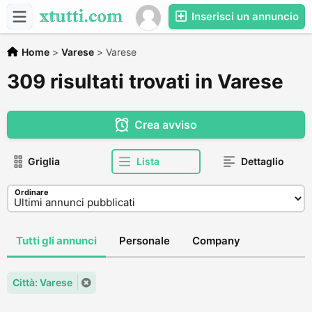
Inserisci un annuncio
Home
>
Varese
>
Varese
309 risultati trovati in Varese
Crea avviso
Griglia
Lista
Dettaglio
Ordinare
Tutti gli annunci
Personale
Company
Città: Varese