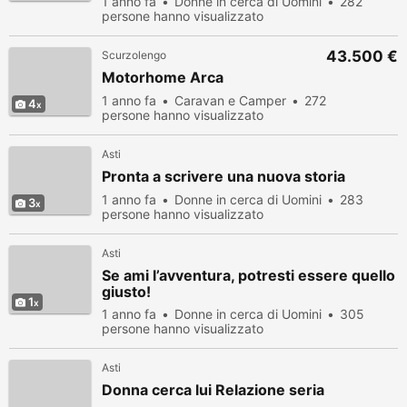
1 anno fa
Donne in cerca di Uomini
282
persone hanno visualizzato
43.500 €
Scurzolengo
Motorhome Arca
1 anno fa
Caravan e Camper
272
4
persone hanno visualizzato
Asti
Pronta a scrivere una nuova storia
1 anno fa
Donne in cerca di Uomini
283
3
persone hanno visualizzato
Asti
Se ami l’avventura, potresti essere quello
giusto!
1
1 anno fa
Donne in cerca di Uomini
305
persone hanno visualizzato
Asti
Donna cerca lui Relazione seria