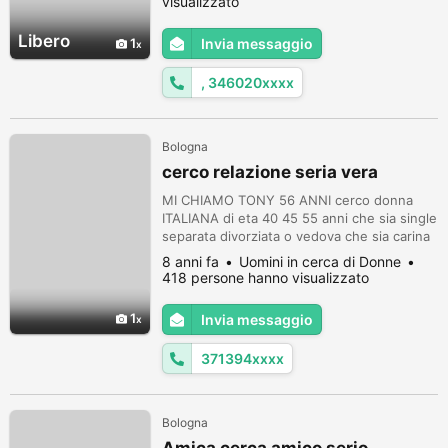
visualizzato
Libero
1
Invia messaggio
, 346020xxxx
Bologna
cerco relazione seria vera
MI CHIAMO TONY 56 ANNI cerco donna
ITALIANA di eta 40 45 55 anni che sia single
separata divorziata o vedova che sia carina
e dolce di carattere anche con figli mi
8 anni fa
Uomini in cerca di Donne
piacerebbe di rivivere, non cerco avventure
418 persone hanno visualizzato
, ma persona una persona che ami la
famiglia, ritornare a casa dopo il lavoro e
1
Invia messaggio
trovare la tua compagna, che aspetta che
esiste la persona che ci pensa ...
371394xxxx
Bologna