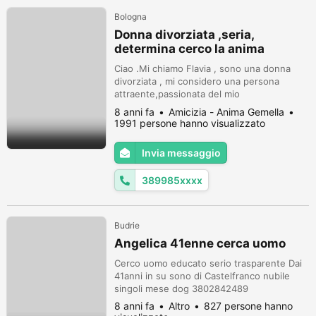
Bologna
Donna divorziata ,seria,
determina cerco la anima
gemella
Ciao .Mi chiamo Flavia , sono una donna
divorziata , mi considero una persona
attraente,passionata del mio
lavoro,abbastanza esigente e molto
8 anni fa
Amicizia - Anima Gemella
determinata
1991 persone hanno visualizzato
Invia messaggio
389985xxxx
Budrie
Angelica 41enne cerca uomo
Cerco uomo educato serio trasparente Dai
41anni in su sono di Castelfranco nubile
singoli mese dog 3802842489
8 anni fa
Altro
827 persone hanno