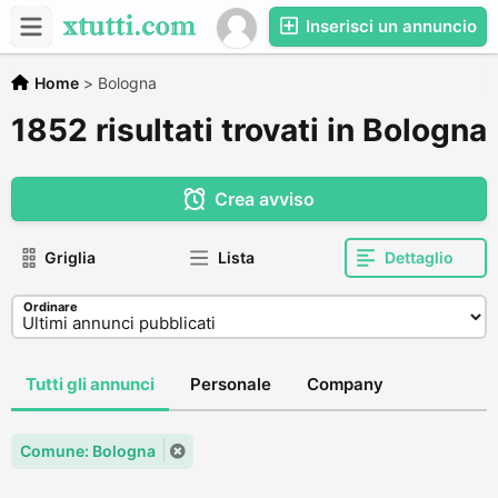
Inserisci un annuncio
Home
>
Bologna
1852 risultati trovati in Bologna
Crea avviso
Griglia
Lista
Dettaglio
Ordinare
Tutti gli annunci
Personale
Company
Comune: Bologna