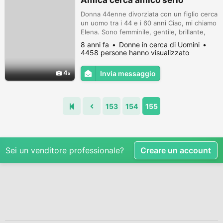
Amica cerca amico serio
Donna 44enne divorziata con un figlio cerca
un uomo tra i 44 e i 60 anni Ciao, mi chiamo
Elena. Sono femminile, gentile, brillante,
educata, bella, affidabile. Curiosa, tutta la
8 anni fa
Donne in cerca di Uomini
vita è un grande viaggio. Mi piace
4458 persone hanno visualizzato
conoscere altre culture e costumi. Mi piace
l'arte, il balletto, il teatro, l'opera. Buona
4
Invia messaggio
musica e un bicchiere di vino e un
caminetto con una buo...
153
154
155
Sei un venditore professionale?
Creare un account