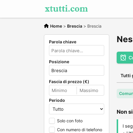
Home
>
Brescia
>
Brescia
Nes
Parola chiave
C
Posizione
Tutti 
Fascia di prezzo (€)
Comune
Periodo
Non si
Solo con foto
I seg
Con numero di telefono