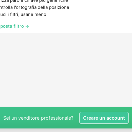
lizza parole chiave più generiche
trolla l'ortografia della posizione
uci i filtri, usane meno
posta filtro →
Sei un venditore professionale?
Creare un account