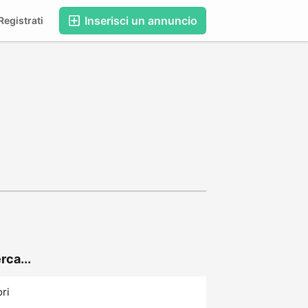
Inserisci un annuncio
egistrati
rca...
ori