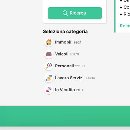
Uti
Con
Ricerca
Rid
Reim
Seleziona categoria
Immobili
9921
Veicoli
46170
Personali
22183
Lavoro Servizi
39404
In Vendita
2811