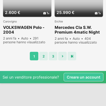
2.600 €
25.990 €
1
1
Carovigno
Erchie
VOLKSWAGEN Polo -
Mercedes Cla S.W.
2004
Premium 4matic Night
Edition Tet
2 anni fa
Auto
291
2 anni fa
Auto
404
persone hanno visualizzato
persone hanno visualizzato
1
2
3
Sei un venditore professionale?
Creare un account