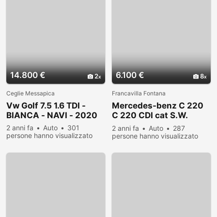
14.800 €
6.100 €
2
8
Ceglie Messapica
Francavilla Fontana
Vw Golf 7.5 1.6 TDI -
Mercedes-benz C 220
BIANCA - NAVI - 2020
C 220 CDI cat S.W.
Avantgarde
2 anni fa
Auto
301
2 anni fa
Auto
287
persone hanno visualizzato
persone hanno visualizzato