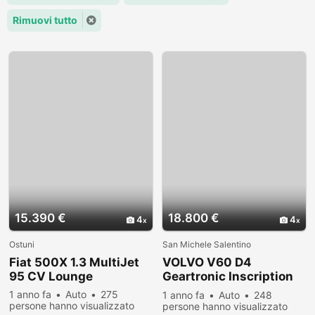
Rimuovi tutto
15.390 €
18.800 €
4
4
Ostuni
San Michele Salentino
Fiat 500X 1.3 MultiJet
VOLVO V60 D4
95 CV Lounge
Geartronic Inscription
IVA COMPRESA
1 anno fa
Auto
275
1 anno fa
Auto
248
persone hanno visualizzato
persone hanno visualizzato