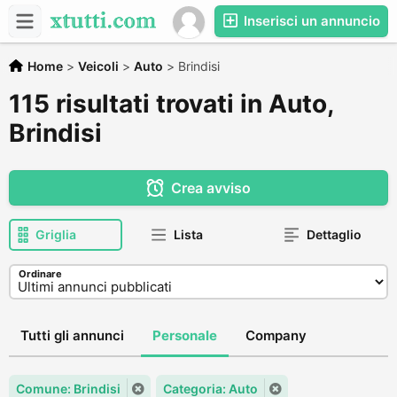
Inserisci un annuncio
Home
>
Veicoli
>
Auto
>
Brindisi
115 risultati trovati in Auto,
Brindisi
Crea avviso
Griglia
Lista
Dettaglio
Ordinare
Tutti gli annunci
Personale
Company
Comune: Brindisi
Categoria: Auto