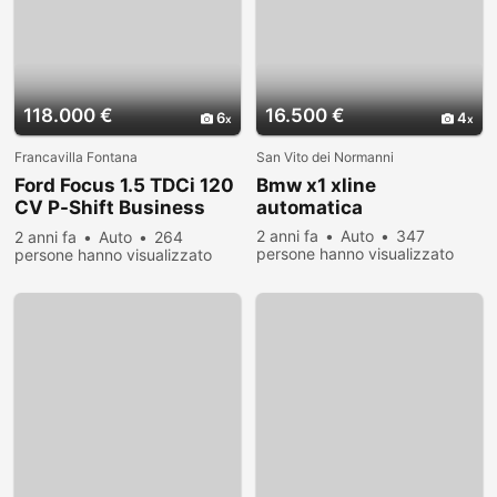
118.000 €
16.500 €
6
4
Francavilla Fontana
San Vito dei Normanni
Ford Focus 1.5 TDCi 120
Bmw x1 xline
CV P-Shift Business
automatica
my'18
2 anni fa
Auto
347
2 anni fa
Auto
264
persone hanno visualizzato
persone hanno visualizzato