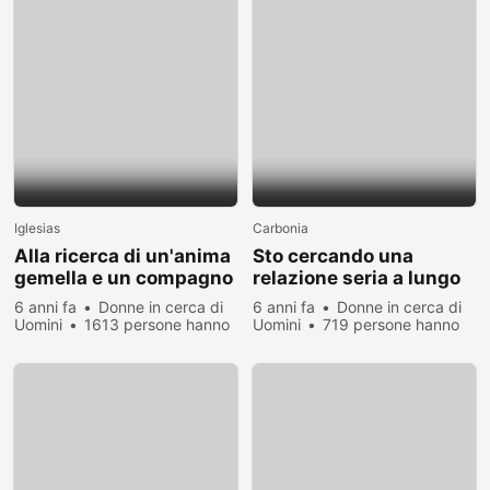
Iglesias
Carbonia
Alla ricerca di un'anima
Sto cercando una
gemella e un compagno
relazione seria a lungo
di vita ho 36 anni
termine
6 anni fa
Donne in cerca di
6 anni fa
Donne in cerca di
Uomini
1613 persone hanno
Uomini
719 persone hanno
visualizzato
visualizzato