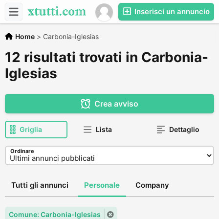
Inserisci un annuncio
Home
>
Carbonia-Iglesias
12 risultati trovati in Carbonia-
Iglesias
Crea avviso
Griglia
Lista
Dettaglio
Ordinare
Tutti gli annunci
Personale
Company
Comune: Carbonia-Iglesias