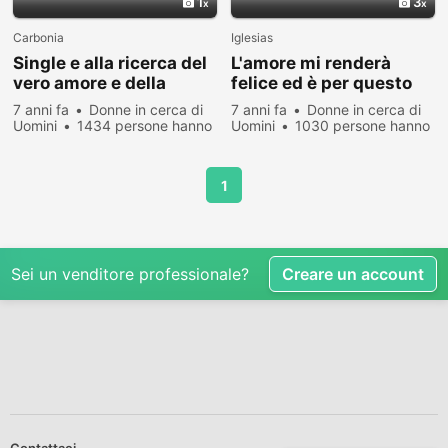
1
3
Carbonia
Iglesias
Single e alla ricerca del
L'amore mi renderà
vero amore e della
felice ed è per questo
felicità.
che sono qui
7 anni fa
Donne in cerca di
7 anni fa
Donne in cerca di
Uomini
1434 persone hanno
Uomini
1030 persone hanno
visualizzato
visualizzato
1
Sei un venditore professionale?
Creare un account