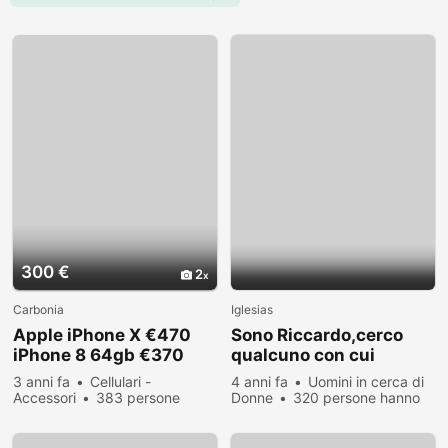
300 €
2
Carbonia
Iglesias
Apple iPhone X €470
Sono Riccardo,cerco
iPhone 8 64gb €370
qualcuno con cui
iPhone 8 Plus €400
scambiare foto hot
3 anni fa
Cellulari -
4 anni fa
Uomini in cerca di
iPhone 7 €300
Accessori
383 persone
Donne
320 persone hanno
hanno visualizzato
visualizzato