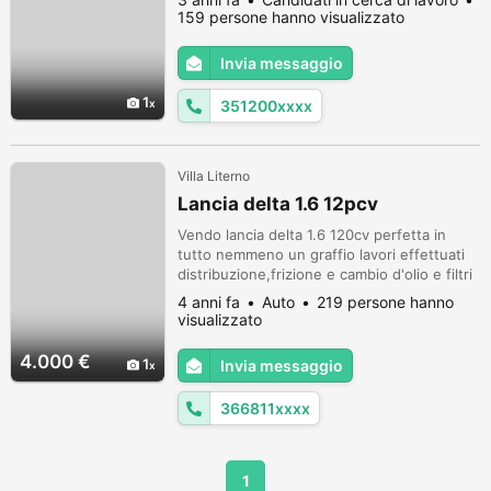
159 persone hanno visualizzato
Invia messaggio
1
351200xxxx
Villa Literno
Lancia delta 1.6 12pcv
Vendo lancia delta 1.6 120cv perfetta in
tutto nemmeno un graffio lavori effettuati
distribuzione,frizione e cambio d'olio e filtri
gomme.al 80% interni in pelle e stoffa x info
4 anni fa
Auto
219 persone hanno
3668110130
visualizzato
4.000 €
1
Invia messaggio
366811xxxx
1