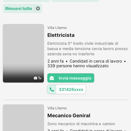
Rimuovi tutto
Villa Literno
Elettricista
Elettricista 5° livello civile industriale di
bassa e media tensione cerca lavoro presso
azienda seria no trasferte
2 anni fa
Candidati in cerca di lavoro
339 persone hanno visualizzato
1
Invia messaggio
331426xxxx
Villa Literno
Mecanico Geniral
Sono mecanico di macchina e camion
3 anni fa
Candidati in cerca di lavoro