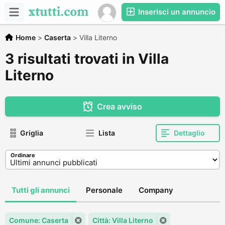
Inserisci un annuncio
Home
>
Caserta
>
Villa Literno
3 risultati trovati in Villa
Literno
Crea avviso
Griglia
Lista
Dettaglio
Ordinare
Tutti gli annunci
Personale
Company
Comune: Caserta
Città: Villa Literno