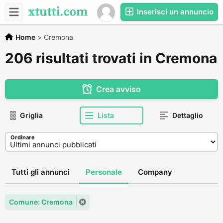
Inserisci un annuncio
Home
>
Cremona
206 risultati trovati in Cremona
Crea avviso
Griglia
Lista
Dettaglio
Ordinare
Tutti gli annunci
Personale
Company
Comune: Cremona