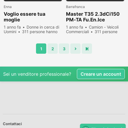
Enna
Barrafranca
Voglio essere tua
Master T35 2.3dCi150
moglie
PM-TA Fu.En.Ice
1 anno fa
Donne in cerca di
1 anno fa
Camion - Veicoli
Uomini
311 persone hanno
Commerciali
311 persone
visualizzato
hanno visualizzato
1
2
3
Sei un venditore professionale?
Creare un account
Contattaci