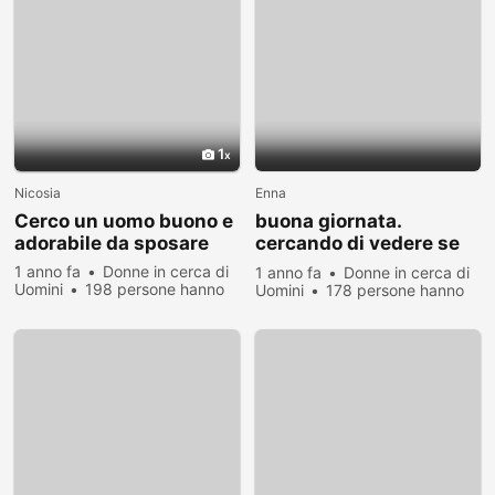
1
Nicosia
Enna
Cerco un uomo buono e
buona giornata.
adorabile da sposare
cercando di vedere se
l'amore esiste ancora
1 anno fa
Donne in cerca di
1 anno fa
Donne in cerca di
Uomini
198 persone hanno
Uomini
178 persone hanno
visualizzato
visualizzato