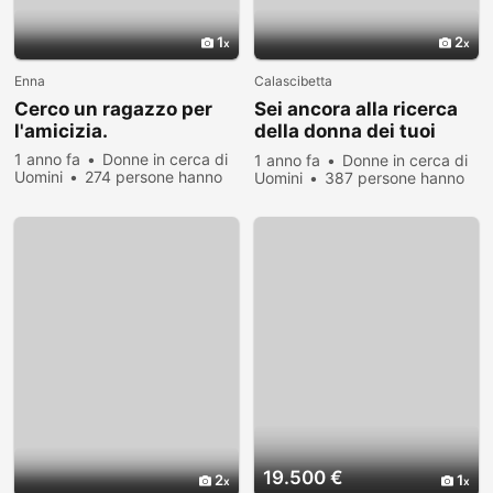
1
2
Enna
Calascibetta
Cerco un ragazzo per
Sei ancora alla ricerca
l'amicizia.
della donna dei tuoi
sogni?
1 anno fa
Donne in cerca di
1 anno fa
Donne in cerca di
Uomini
274 persone hanno
Uomini
387 persone hanno
visualizzato
visualizzato
19.500 €
2
1