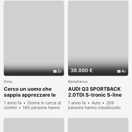
38.890 €
2
4
Enna
Barrafranca
Cerco un uomo che
AUDI Q3 SPORTBACK
sappia apprezzare le
2.0TDI S-tronic S-line
piccole cose
LED NAVI
1 anno fa
Donne in cerca di
1 anno fa
Auto
209
Uomini
160 persone hanno
persone hanno visualizzato
visualizzato