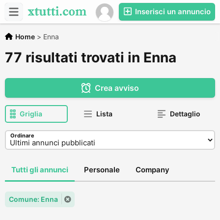
Inserisci un annuncio
Home
>
Enna
77 risultati trovati in Enna
Crea avviso
Griglia
Lista
Dettaglio
Ordinare
Tutti gli annunci
Personale
Company
Comune: Enna