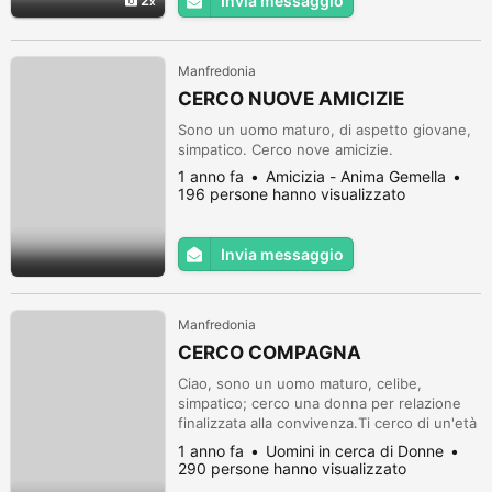
2
Invia messaggio
Manfredonia
CERCO NUOVE AMICIZIE
Sono un uomo maturo, di aspetto giovane,
simpatico. Cerco nove amicizie.
1 anno fa
Amicizia - Anima Gemella
196 persone hanno visualizzato
Invia messaggio
Manfredonia
CERCO COMPAGNA
Ciao, sono un uomo maturo, celibe,
simpatico; cerco una donna per relazione
finalizzata alla convivenza.Ti cerco di un'età
compresa tra i tra e i 45, preferibilmente
1 anno fa
Uomini in cerca di Donne
nubile,di bella presenza, di buon carattere e
290 persone hanno visualizzato
disposta a formare una famiglia.