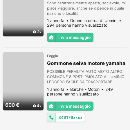
Sono caratterialmente aperta, socievole, mi
piace viaggiare, anche se dipende in quale
nazione o località.
1 anno fa
Donne in cerca di Uomini
294 persone hanno visualizzato
2
Invia messaggio
Foggia
Gommone selva motore yamaha
POSSIBILE PERMUTA AUTO MOTO ALTRO
GOMMONE 8 POSTI PAIOLATO ALLUMINIO
LEGGERO FACILE DA TRASPORTARE
MOTORE YAMAHA 2 TEMPI 25/35 CV
1 anno fa
Barche - Motori
249
GUIDA SENZA PATENTE LIBRETTO MOTORE
persone hanno visualizzato
REVISIONATO (SPESI €400 ) Smontato entra
in una station wagon SPEDIZIONE TUTTA
600 €
4
Invia messaggio
ITALIA SU PALLET € 150 Prezzo già
ribassato non trattabile
349176xxxx