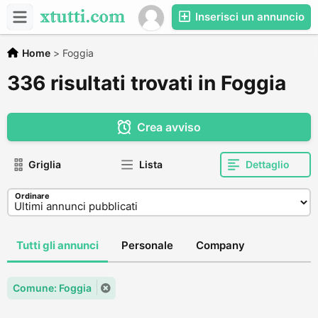
Inserisci un annuncio
Home
>
Foggia
336 risultati trovati in Foggia
Crea avviso
Griglia
Lista
Dettaglio
Ordinare
Tutti gli annunci
Personale
Company
Comune: Foggia