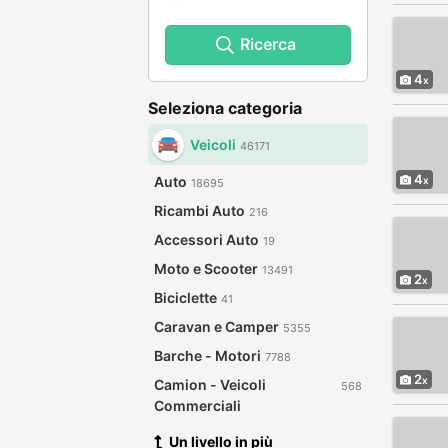
Ricerca
4
Seleziona categoria
Veicoli
46171
4
Auto
18695
Ricambi Auto
216
Accessori Auto
19
Moto e Scooter
13491
2
Biciclette
41
Caravan e Camper
5355
Barche - Motori
7788
2
Camion - Veicoli
568
Commerciali
Un livello in più