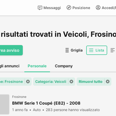
Messaggi
Posizione
Accedi/R
risultati trovati in Veicoli, Frosin
rea avviso
Griglia
Lista
gli annunci
Personale
Company
e: Frosinone
Categoria: Veicoli
Rimuovi tutto
Frosinone
BMW Serie 1 Coupé (E82) - 2008
1 anno fa
Auto
283 persone hanno visualizzato